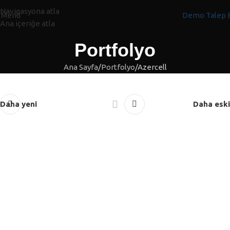
Navigasyona atla
Menü
Demo Talep 
Ana içeriğe atla
Portfolyo
Ana Sayfa
Portfolyo
Azercell
Daha yeni
Daha eski